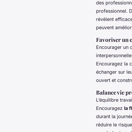
des professionne
professionnel. 
révèlent efficac
peuvent améliore
Favoriser un 
Encourager un c
interpersonnelle
Encouragez la c
échanger sur le
ouvert et constru
Balance vie pr
L’équilibre trava
Encouragez
la f
durant la journé
réduire le risqu