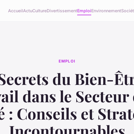
Accueil
Actu
Culture
Divertissement
Emploi
Environnement
Socié
EMPLOI
Secrets du Bien-Êt
ail dans le Secteur 
 : Conseils et Stra
Incontournables