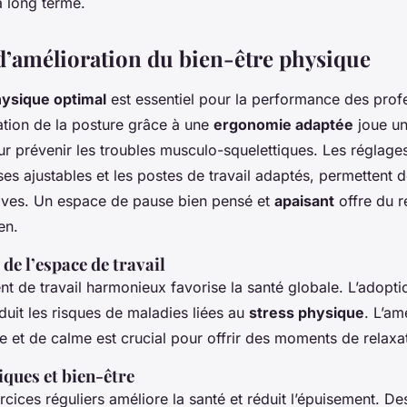
 long terme.
 d’amélioration du bien-être physique
hysique optimal
est essentiel pour la performance des prof
ation de la posture grâce à une
ergonomie adaptée
joue un
r prévenir les troubles musculo-squelettiques. Les réglag
s ajustables et les postes de travail adaptés, permettent d
ives. Un espace de pause bien pensé et
apaisant
offre du r
en.
e l’espace de travail
t de travail harmonieux favorise la santé globale. L’adopti
uit les risques de maladies liées au
stress physique
. L’a
 et de calme est crucial pour offrir des moments de relaxat
iques et bien-être
rcices réguliers améliore la santé et réduit l’épuisement. Des