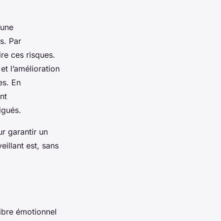
 une
s. Par
ire ces risques.
et l’amélioration
es. En
nt
igués.
ur garantir un
eillant est, sans
libre émotionnel