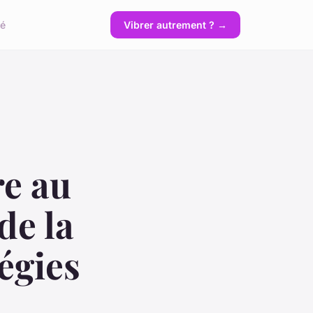
té
Vibrer autrement ? →
re au
de la
tégies