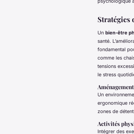
psychologique à
Stratégies
Un
bien-être p
santé. L’amélior
fondamental pou
comme les chaise
tensions excess
le stress quotidi
Aménagement d
Un environnemen
ergonomique réd
zones de détente
Activités phys
Intégrer des exe