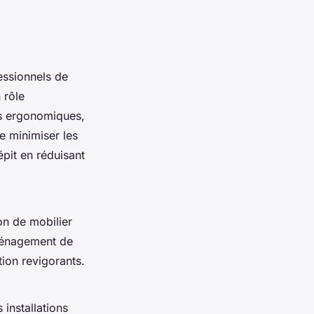
essionnels de
 rôle
es ergonomiques,
e minimiser les
épit en réduisant
on de mobilier
ménagement de
ion revigorants.
 installations